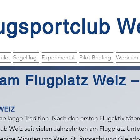
ugsportclub W
hule
Segelflug
Experimental
Pilot Briefing
Webcam
 am Flugplatz Weiz
WEIZ
ine lange Tradition. Nach den ersten Flugaktivitäte
lub Weiz seit vielen Jahrzehnten am Flugplatz Unte
nige Minuten von Weiz, St. Ruprecht und Gleisdor