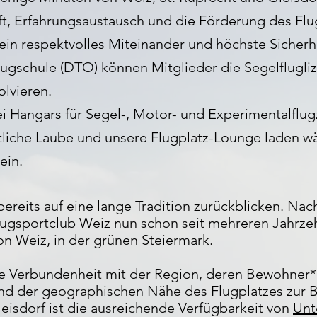
t, Erfahrungsaustausch und die Förderung des Flu
ein respektvolles Miteinander und höchste Sicherhe
lugschule (DTO) können Mitglieder die Segelflugli
olvieren.
rei Hangars für Segel-, Motor- und Experimentalfl
tliche Laube und unsere Flugplatz-Lounge laden w
ein.
bereits auf eine lange Tradition zurückblicken. Na
lugsportclub Weiz nun schon seit mehreren Jahrzeh
on Weiz, in der grünen Steiermark.
die Verbundenheit mit der Region, deren Bewohner
 der geographischen Nähe des Flugplatzes zur Be
leisdorf ist die ausreichende Verfügbarkeit von
Unt