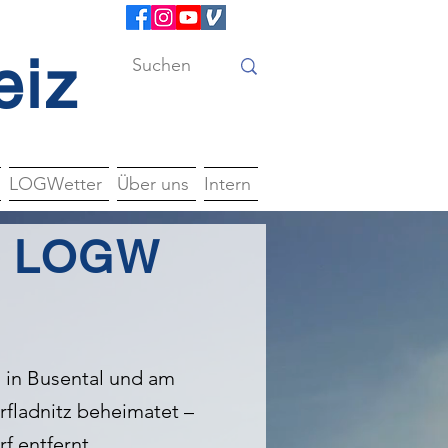
eiz
LOGWetter
Über uns
Intern
 – LOGW
n in Busental und am
rfladnitz beheimatet –
f entfernt.