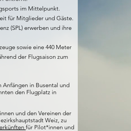
gsports im Mittelpunkt.
it für Mitglieder und Gäste.
zenz (SPL) erwerben und ihre
ugzeuge sowie eine 440 Meter
ährend der Flugsaison zum
ch Anfängen in Busental und
nten den Flugplatz in
*innen und den Vereinen der
zirkshauptstadt Weiz, zu
erkünften
für Pilot*innen und