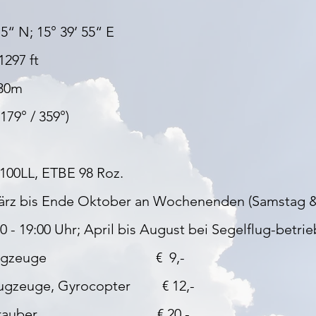
15“ N; 15° 39’ 55“ E
1297 ft
 30m
(179° / 359°)
00LL, ETBE 98 Roz.
rz bis Ende Oktober an Wochenenden (Samstag & 
0 - 19:00 Uhr; April bis August bei Segelflug-betrie
lflugzeuge € 9,-
lugzeuge, Gyrocopter € 12,-
chrauber € 20,-