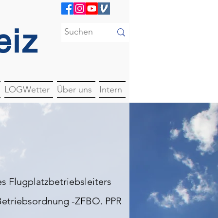
eiz
LOGWetter
Über uns
Intern
s Flugplatzbetriebsleiters
z-Betriebsordnung -ZFBO. PPR