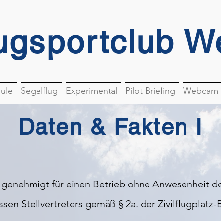
ugsportclub W
hule
Segelflug
Experimental
Pilot Briefing
Webcam
Daten & Fakten I
z genehmigt für einen Betrieb ohne Anwesenheit de
ssen Stellvertreters gemäß § 2a. der Zivilflugplat