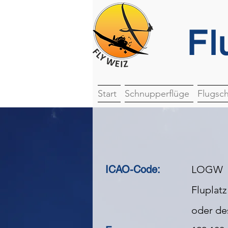
Fl
Start
Schnupperflüge
Flugsc
ICAO-Code:
LOGW
Fluplat
oder de