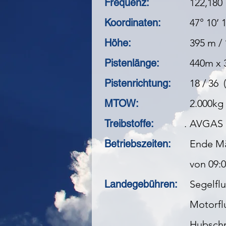
Frequenz:
122,180
Koordinaten:
47° 10’ 
Höhe:
395 m / 
Pistenlänge:
440m x
Pistenrichtung:
18 / 36 
MTOW:
2.000kg
Treibstoffe:
.
AVGAS 1
Betriebszeiten:
Ende Mä
von 09:0
Landegebühren:
Sege
Motorf
Hubs